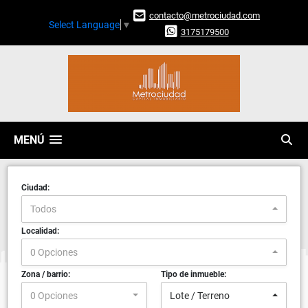
contacto@metrociudad.com
Select Language
▼
3175179500
MENÚ
Ciudad:
Todos
Localidad:
0 Opciones
Zona / barrio:
Tipo de inmueble:
0 Opciones
Lote / Terreno