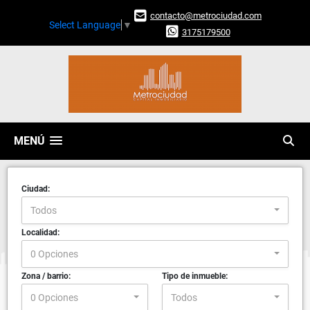
contacto@metrociudad.com
Select Language
▼
3175179500
MENÚ
Ciudad:
Todos
Localidad:
0 Opciones
Zona / barrio:
Tipo de inmueble:
0 Opciones
Todos