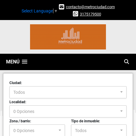
contacto@metrociudad.com
Select Language
▼
3175179500
MENÚ
Ciudad:
Todos
Localidad:
0 Opciones
Zona / barrio:
Tipo de inmueble:
0 Opciones
Todos