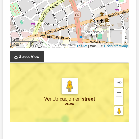
200 m
500 ft
Leaflet
| Wasi - ©
OpenStreetMap
Street View
Ver Ubicación
en
street
view