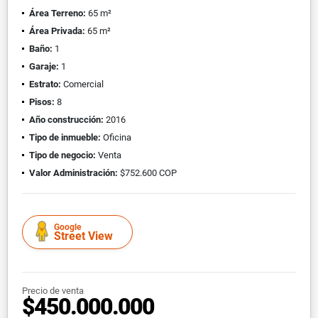
Área Terreno:
65 m²
Área Privada:
65 m²
Baño:
1
Garaje:
1
Estrato:
Comercial
Pisos:
8
Año construcción:
2016
Tipo de inmueble:
Oficina
Tipo de negocio:
Venta
Valor Administración:
$752.600 COP
Google
Street View
Precio de venta
$450.000.000