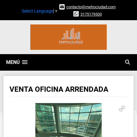
contacto@metrociudad.com
Select Language
▼
3175179500
MENÚ
VENTA OFICINA ARRENDADA