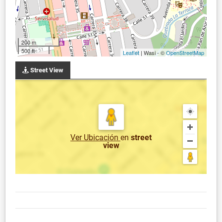
200 m
500 ft
Leaflet
| Wasi - ©
OpenStreetMap
Street View
Ver Ubicación
en
street
view