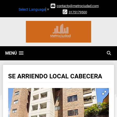
contacto@metrociudad.com
Select Language
▼
3175179500
MENÚ
SE ARRIENDO LOCAL CABECERA