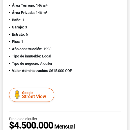
Área Terreno:
146 m²
Área Privada:
146 m²
Baño:
1
Garaje:
3
Estrato:
6
Piso:
1
Año construcción:
1998
Tipo de inmueble:
Local
Tipo de negocio:
Alquiler
Valor Administración:
$615.000 COP
Google
Street View
Precio de alquiler
$4.500.000
Mensual