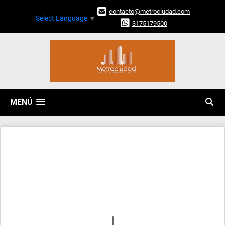
contacto@metrociudad.com
Select Language
▼
3175179500
MENÚ