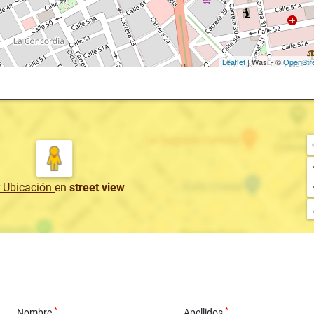
Leaflet
| Wasi - ©
OpenStr
r Ubicación
en
street view
*
*
Nombre
Apellidos