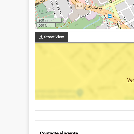
200 m
500 ft
Street View
Ve
Contacte al agente