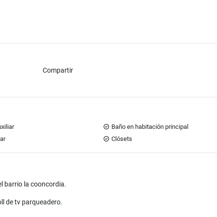
Compartir
xiliar
Baño en habitación principal
iar
Clósets
 barrio la cooncordia.
l de tv parqueadero.