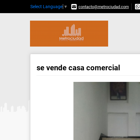
Select Language
▼
contacto@metrociudad.com
se vende casa comercial