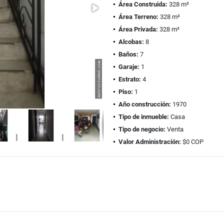
Área Construida:
328 m²
Área Terreno:
328 m²
Área Privada:
328 m²
Alcobas:
8
Baños:
7
Garaje:
1
Estrato:
4
Piso:
1
Año construcción:
1970
Tipo de inmueble:
Casa
Tipo de negocio:
Venta
Valor Administración:
$0 COP