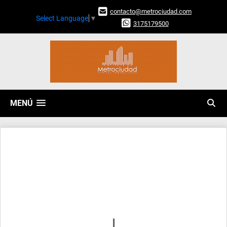
contacto@metrociudad.com
Select Language
▼
3175179500
MENÚ