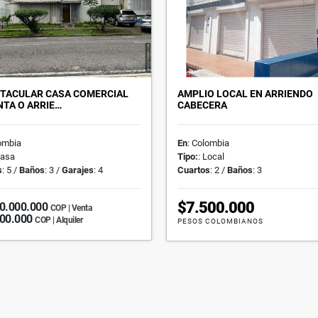
TACULAR CASA COMERCIAL
AMPLIO LOCAL EN ARRIENDO
NTA O ARRIE…
CABECERA
lombia
En
: Colombia
Casa
Tipo:
: Local
s
: 5 /
Baños
: 3 /
Garajes
: 4
Cuartos
: 2 /
Baños
: 3
$7.500.000
0.000.000
COP | Venta
000.000
COP | Alquiler
PESOS COLOMBIANOS