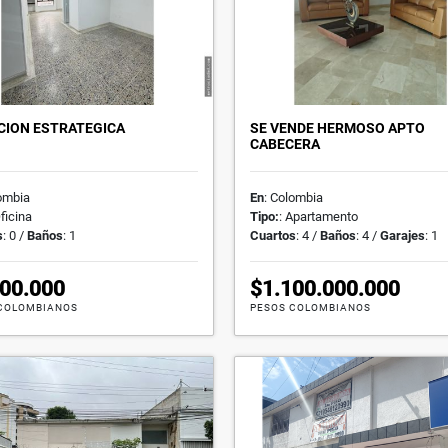
CION ESTRATEGICA
SE VENDE HERMOSO APTO
CABECERA
lombia
En
: Colombia
Oficina
Tipo:
: Apartamento
s
: 0 /
Baños
: 1
Cuartos
: 4 /
Baños
: 4 /
Garajes
: 1
400.000
$1.100.000.000
COLOMBIANOS
PESOS COLOMBIANOS