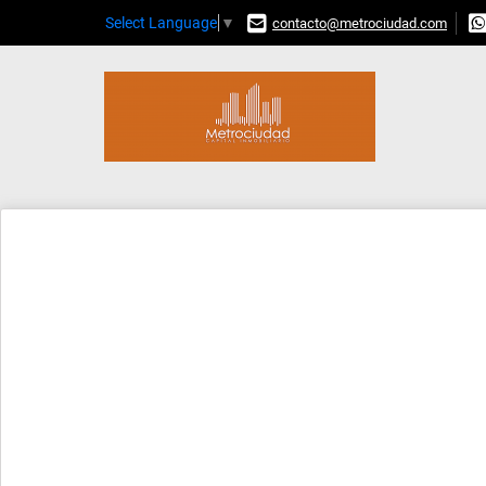
Select Language
▼
contacto@metrociudad.com