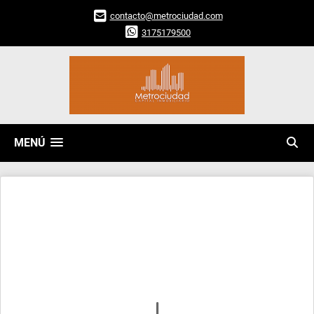
contacto@metrociudad.com
3175179500
MENÚ