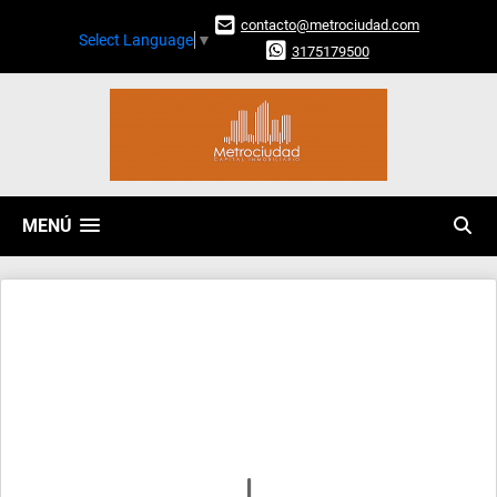
contacto@metrociudad.com
Select Language
▼
3175179500
MENÚ